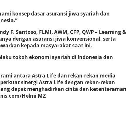
ami konsep dasar asuransi jiwa syariah dan
nesia.”
indy F. Santoso, FLMI, AWM, CFP, QWP – Learning &
anya dengan asuransi jiwa konvensional, serta
awarkan kepada masyarakat saat ini.
aku tokoh ekonomi syariah di Indonesia dan
rami antara Astra Life dan rekan-rekan media
erkuat sinergi Astra Life dengan rekan-rekan
ah yang dapat menghadirkan cinta dan ketenteraman
snis.com/Helmi MZ