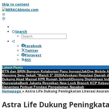
Skip to content
Search
Facebook
Twitter
Pinterest
RSS
Latest Posts
BTN dan BRIN Bangun Kolaborasi Pacu Inovasi
JakOne Mobile An
Mancing Seru Sekali “Maruli 3” 2026
Advokasi Regulasi Daerah 
Dukung Akad Massal KPR Rumah Subsidi
Dorong Digitalisasi I
Masyaraka
Bank Jakarta Resmikan New Look Branch KCP Kebay
Danantara Perkuat Fondasi Pengalaman Nasabah
Homepage
»
Astra Life Dukung Peningkatan Literasi Asurans
Astra Life Dukung Peningkatan