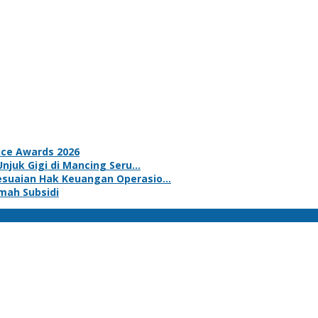
nce Awards 2026
Unjuk Gigi di Mancing Seru…
yesuaian Hak Keuangan Operasio…
mah Subsidi