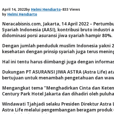
April 14, 2022
by
Helmi Hendiarto
-
833 Views
by
Helmi Hendiarto
Neracabisnis.com, Jakarta, 14 April 2022 –
Pertumbuh
Syariah Indonesia (AASI), kontribusi bruto industr
didominasi porsi asuransi jiwa syariah hampir 80%.
Dengan jumlah penduduk muslim Indonesia yakni 237
kesehatan dengan prinsip syariah juga terus menin
Hal ini tentu harus diimbangi juga dengan inform
Dukungan PT ASURANSI JIWA ASTRA (Astra Life) ata
bertujuan untuk menambah pengetahuan dan wawas
Mengangkat tema “Menghadirkan Cinta dan Ketentera
Century Park Hotel Jakarta dan dihadiri oleh pul
Windawati Tjahjadi selaku Presiden Direktur Astra
Astra Life melalui pengembangan beragam produk 