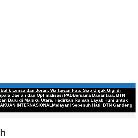
 Balik Lensa dan Joran, Wartawan Foto Siap Unjuk Gigi di
pala Daerah dan Optimalisasi PAD
Bersama Danantara, BTN
an Baru di Maluku Utara, Hadirkan Rumah Layak Huni untuk
GAKUAN INTERNASIONAL
Melayani Sepenuh Hati, BTN Gandeng
ah