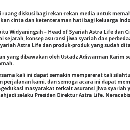
i ruang diskusi bagi rekan-rekan media untuk memah
kan cinta dan ketenteraman hati bagi keluarga Indo
tu Widyaningsih – Head of Syariah Astra Life dan C
sejarah, konsep asuransi jiwa syariah dan perbeda
ariah Astra Life dan produk-produk yang sudah dit
n yang dibawakan oleh Ustadz Adiwarman Karim sel
tamah.
ama kali ini dapat semakin mempererat tali silahtu
m perjalanan kami, dan semoga acara ini dapat memp
engedukasi masyarakat terkait asuransi jiwa syari
ahjadi selaku Presiden Direktur Astra Life.
Neracabi