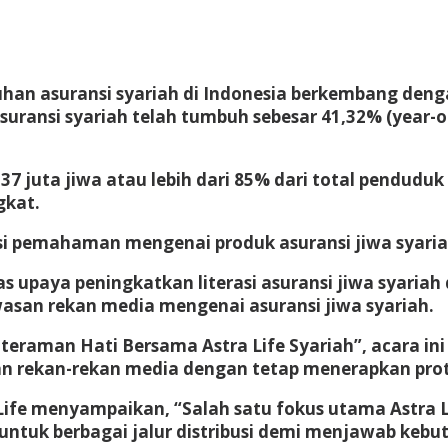
an asuransi syariah di Indonesia berkembang denga
i asuransi syariah telah tumbuh sebesar 41,32% (year
 juta jiwa atau lebih dari 85% dari total penduduk 
gkat.
asi pemahaman mengenai produk asuransi jiwa syaria
s upaya peningkatkan literasi asuransi jiwa syaria
an rekan media mengenai asuransi jiwa syariah.
man Hati Bersama Astra Life Syariah”, acara ini d
uhan rekan-rekan media dengan tetap menerapkan pro
 Life menyampaikan, “Salah satu fokus utama Astra 
untuk berbagai jalur distribusi demi menjawab keb