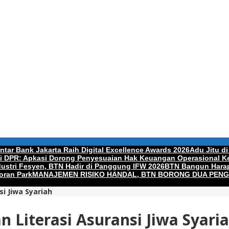
tar Bank Jakarta Raih Digital Excellence Awards 2026
Adu Jitu di
di DPR: Apkasi Dorong Penyesuaian Hak Keuangan Operasional Ke
ndustri Fesyen, BTN Hadir di Panggung IFW 2026
BTN Bangun Harap
oran Park
MANAJEMEN RISIKO HANDAL, BTN BORONG DUA PEN
i Jiwa Syariah
 Literasi Asuransi Jiwa Syari