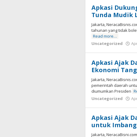
Apkasi Dukun
Tunda Mudik L
Jakarta, NeracaBisnis.c
tahunan yang tidak bole
Read more…
Uncategorized
Apr
Apkasi Ajak D
Ekonomi Tanga
Jakarta, NeracaBisnis.c
pemerintah daerah untu
diumumkan Presiden
R
Uncategorized
Apr
Apkasi Ajak 
untuk Imbangi
Jakarta, NeracaBisni.co