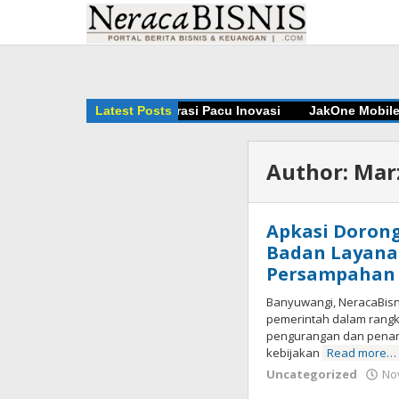
Skip
to
content
n BRIN Bangun Kolaborasi Pacu Inovasi
Latest Posts
JakOne Mobile Antar
Author:
Mar
Apkasi Doron
Badan Layana
Persampahan
Banyuwangi, NeracaBisn
pemerintah dalam rangk
pengurangan dan pena
kebijakan
Read more…
Uncategorized
No