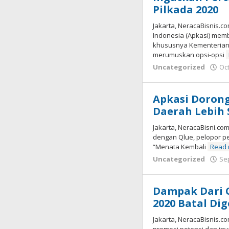
Pilkada 2020
Jakarta, NeracaBisnis.c
Indonesia (Apkasi) me
khususnya Kementerian 
merumuskan opsi-opsi
Uncategorized
Oct
Apkasi Doron
Daerah Lebih 
Jakarta, NeracaBisni.co
dengan Qlue, pelopor pe
“Menata Kembali
Read
Uncategorized
Se
Dampak Dari 
2020 Batal Dig
Jakarta, NeracaBisnis.c