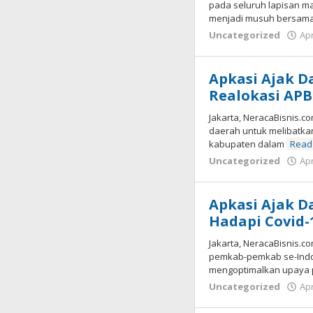
pada seluruh lapisan mas
menjadi musuh bersama
Uncategorized
Apr
Apkasi Ajak D
Realokasi APB
Jakarta, NeracaBisnis.c
daerah untuk melibatka
kabupaten dalam
Read
Uncategorized
Apr
Apkasi Ajak D
Hadapi Covid-
Jakarta, NeracaBisnis.c
pemkab-pemkab se-Indo
mengoptimalkan upaya
Uncategorized
Apr