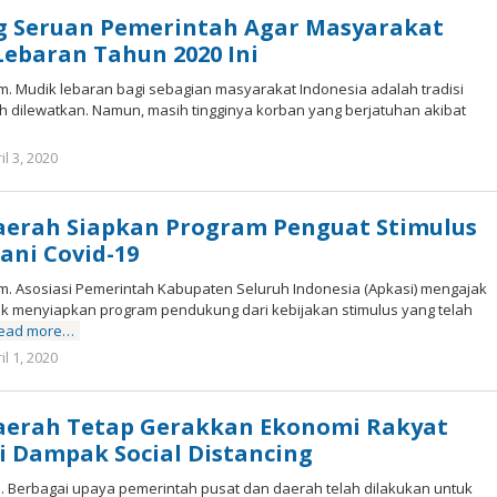
Zuki
g Seruan Pemerintah Agar Masyarakat
ebaran Tahun 2020 Ini
om. Mudik lebaran bagi sebagian masyarakat Indonesia adalah tradisi
h dilewatkan. Namun, masih tingginya korban yang berjatuhan akibat
il 3, 2020
by
Marz
Zuki
aerah Siapkan Program Penguat Stimulus
ni Covid-19
om. Asosiasi Pemerintah Kabupaten Seluruh Indonesia (Apkasi) mengajak
k menyiapkan program pendukung dari kebijakan stimulus yang telah
ead more…
il 1, 2020
by
Marz
Zuki
Daerah Tetap Gerakkan Ekonomi Rakyat
 Dampak Social Distancing
m. Berbagai upaya pemerintah pusat dan daerah telah dilakukan untuk