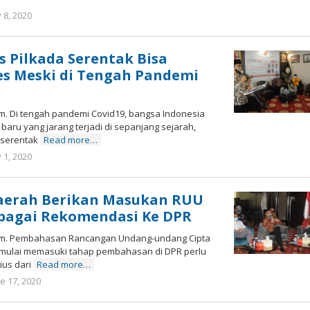
y 8, 2020
by
Marz
Zuki
s Pilkada Serentak Bisa
es Meski di Tengah Pandemi
om. Di tengah pandemi Covid19, bangsa Indonesia
aru yang jarang terjadi di sepanjang sejarah,
n serentak
Read more…
y 1, 2020
by
Marz
Zuki
Daerah Berikan Masukan RUU
ebagai Rekomendasi Ke DPR
.com. Pembahasan Rancangan Undang-undang Cipta
ni mulai memasuki tahap pembahasan di DPR perlu
ius dari
Read more…
e 17, 2020
by
Marz
Zuki