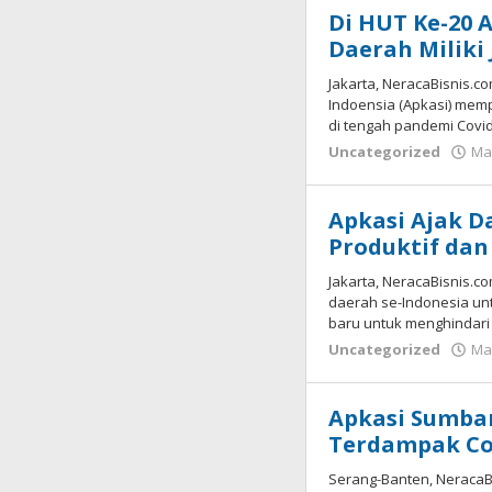
Di HUT Ke-20 
Daerah Miliki
Jakarta, NeracaBisnis.c
Indoensia (Apkasi) memp
di tengah pandemi Covid
Uncategorized
Ma
Apkasi Ajak D
Produktif dan
Jakarta, NeracaBisnis.c
daerah se-Indonesia un
baru untuk menghindar
Uncategorized
Ma
Apkasi Sumban
Terdampak Co
Serang-Banten, NeracaB