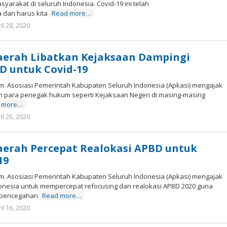
yarakat di seluruh Indonesia. Covid-19 ini telah
 dan harus kita
Read more…
il 28, 2020
by
Marz
Zuki
aerah Libatkan Kejaksaan Dampingi
D untuk Covid-19
om. Asosiasi Pemerintah Kabupaten Seluruh Indonesia (Apkasi) mengajak
n para penegak hukum seperti Kejaksaan Negeri di masing-masing
 more…
il 25, 2020
by
Marz
Zuki
aerah Percepat Realokasi APBD untuk
19
om. Asosiasi Pemerintah Kabupaten Seluruh Indonesia (Apkasi) mengajak
nesia untuk mempercepat refocusing dan realokasi APBD 2020 guna
 pencegahan
Read more…
il 16, 2020
by
Marz