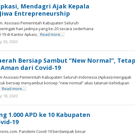
Apkasi, Mendagri Ajak Kepala
 Jiwa Entrepreneurship
om. Asosiasi Pemerintah Kabupaten Seluruh
eringati hari jadinya yang ke-20 secara sederhana
-19 di Kantor Apkasi,
Read more…
y 30, 2020
by
Marz
Zuki
aerah Bersiap Sambut ”New Normal”, Teta
 Aman dari Covid-19
om Asosiasi Pemerintah Kabupaten Seluruh Indonesia (Apkasi) mengajak
tuk bersiap menyambut konsep ”new normal” alias tatanan kehidupan
i
Read more…
y 18, 2020
by
Marz
Zuki
g 1.000 APD ke 10 Kabupaten
vid-19
isnis.com. Pandemi Covid-19 berdampak besar