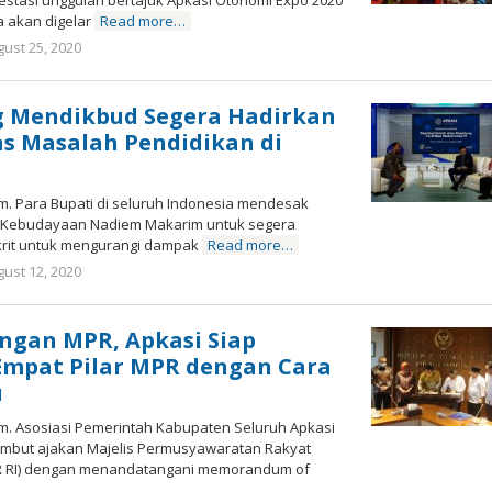
estasi unggulan bertajuk Apkasi Otonomi Expo 2020
a akan digelar
Read more…
ust 25, 2020
by
Marz
Zuki
g Mendikbud Segera Hadirkan
s Masalah Pendidikan di
om. Para Bupati di seluruh Indonesia mendesak
n Kebudayaan Nadiem Makarim untuk segera
krit untuk mengurangi dampak
Read more…
ust 12, 2020
by
Marz
Zuki
ngan MPR, Apkasi Siap
 Empat Pilar MPR dengan Cara
u
om. Asosiasi Pemerintah Kabupaten Seluruh Apkasi
ambut ajakan Majelis Permusyawaratan Rakyat
PR RI) dengan menandatangani memorandum of