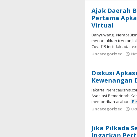
Ajak Daerah B
Pertama Apkas
Virtual
Banyuwangi, NeracaBisnis
menunjukkan tren anjlo
Covid19 ini tidak ada t
Uncategorized
No
Diskusi Apka
Kewenangan D
Jakarta, NeracaBisnis.c
Asosiasi Pemerintah Ka
memberikan arahan
Re
Uncategorized
Oc
Jika Pilkada 
Ingatkan Per