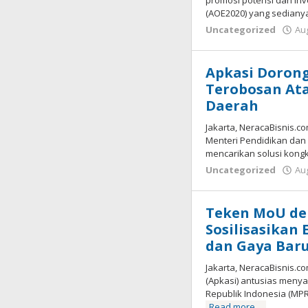
promosi potensi dan inv
(AOE2020) yang sediany
Uncategorized
Aug
Apkasi Doron
Terobosan Ata
Daerah
Jakarta, NeracaBisnis.c
Menteri Pendidikan da
mencarikan solusi kong
Uncategorized
Aug
Teken MoU de
Sosilisasikan
dan Gaya Bar
Jakarta, NeracaBisnis.c
(Apkasi) antusias meny
Republik Indonesia (M
Read more…