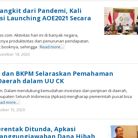
Zuki
angkit dari Pandemi, Kali
i Launching AOE2021 Secara
.com. Aktivitas hari ini di banyak negara,
knya produktivitas dan penurunan pendapatan.
ext booknya, sehingga
Read more…
vember 18, 2020
by
Marz
Zuki
si dan BKPM Selaraskan Pemahaman
aerah dalam UU CK
om. Dalam mendukung kemudahan investasi dan perijinan di daerah,
bupaten Seluruh Indonesia (Apkasi) mengharap pemerintah pusat bisa
ad more…
tober 15, 2020
by
Marz
Zuki
Serentak Ditunda, Apkasi
tanggungjawaban Dana Hibah