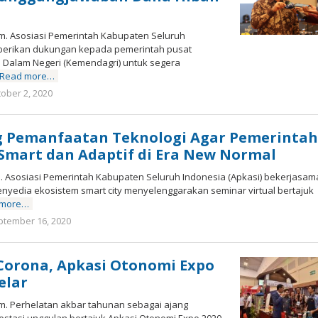
om. Asosiasi Pemerintah Kabupaten Seluruh
mberikan dukungan kepada pemerintah pusat
Dalam Negeri (Kemendagri) untuk segera
Read more…
ober 2, 2020
by
Marz
Zuki
g Pemanfaatan Teknologi Agar Pemerinta
Smart dan Adaptif di Era New Normal
m. Asosiasi Pemerintah Kabupaten Seluruh Indonesia (Apkasi) bekerjasam
nyedia ekosistem smart city menyelenggarakan seminar virtual bertajuk
 more…
ptember 16, 2020
by
Marz
Zuki
Corona, Apkasi Otonomi Expo
elar
om. Perhelatan akbar tahunan sebagai ajang