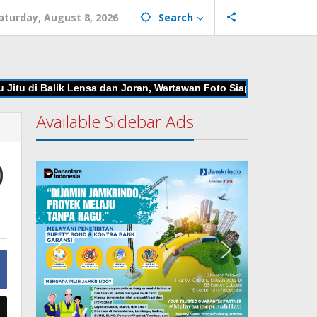
aturday, August 8, 2026
Search
u di Balik Lensa dan Joran, Wartawan Foto Siap Unjuk Gigi di Man
Available Sidebar Ads
0