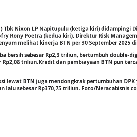
Tbk Nixon LP Napitupulu (ketiga kiri) didampingi D
Nofry Rony Poetra (kedua kiri), Direktur Risk Manag
nyum melihat kinerja BTN per 30 September 2025 di 
a bersih sebesar Rp2,3 triliun, bertumbuh double-di
 Rp2,08 triliun.Kredit dan pembiayaan BTN pun terc
si lewat BTN juga mendongkrak pertumbuhan DPK ya
n lalu sebesar Rp370,75 triliun.
Foto/Neracabisnis 