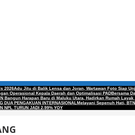
ds 2026
Adu Jitu di Balik Lensa dan Joran, Wartawan Foto Siap Unj
gan Operasional Kepala Daerah dan Optimalisasi PAD
Bersama Da
N Bangun Harapan Baru di Maluku Utara, Hadirkan Rumah Layak
G DUA PENGAKUAN INTERNASIONAL
Melayani Sepenuh Hati, BT
N NPL TURUN JADI 2,99% YOY
ANG