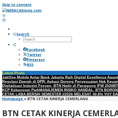
Skip to content
Search
Facebook
Twitter
Pinterest
RSS
Latest Posts
JakOne Mobile Antar Bank Jakarta Raih Digital Excellence Awar
Regulasi Daerah di DPR: Apkasi Dorong Penyesuaian Hak Keuan
Digitalisasi Industri Fesyen, BTN Hadir di Panggung IFW 2026
BT
KCP Kebayoran Park
MANAJEMEN RISIKO HANDAL, BTN BORON
CETAK LABA BERSIH SEMESTER I/2026 MELESAT 40,8% YOY DA
Homepage
»
BTN CETAK KINERJA CEMERLANG
BTN CETAK KINERJA CEMERL