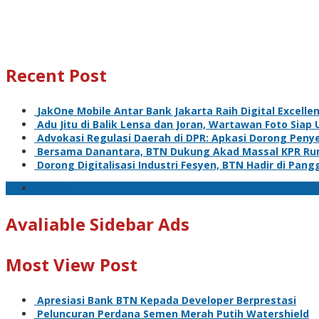
Recent Post
JakOne Mobile Antar Bank Jakarta Raih Digital Excelle
Adu Jitu di Balik Lensa dan Joran, Wartawan Foto Siap 
Advokasi Regulasi Daerah di DPR: Apkasi Dorong Pen
Bersama Danantara, BTN Dukung Akad Massal KPR Ru
Dorong Digitalisasi Industri Fesyen, BTN Hadir di Pan
apkasi
Avaliable Sidebar Ads
Most View Post
Apresiasi Bank BTN Kepada Developer Berprestasi
Peluncuran Perdana Semen Merah Putih Watershield