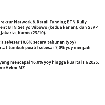
irektur Network & Retail Funding BTN Rully
ement BTN Setiyo Wibowo (kedua kanan), dan SEVP
Jakarta, Kamis (23/10).
git sebesar 10,6% secara tahunan (yoy)
atat tumbuh positif sebesar 7,0% yoy menjadi
ng mencapai 16,0% yoy hingga kuartal III/2025,
com/Helmi MZ