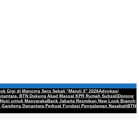
uk Gigi di Mancing Seru Sekali “Maruli 3” 2026
Advokasi
nantara, BTN Dukung Akad Massal KPR Rumah Subsidi
Dorong
 Huni untuk Masyaraka
Bank Jakarta Resmikan New Look Branch
N Gandeng Danantara Perkuat Fondasi Pengalaman Nasabah
BTN