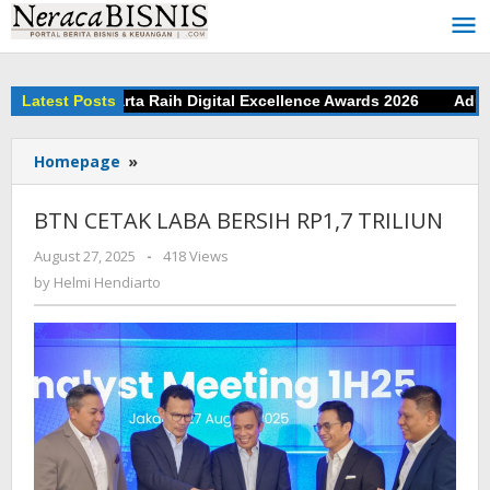
Skip
to
content
ar Bank Jakarta Raih Digital Excellence Awards 2026
Latest Posts
Adu Jit
Homepage
»
BTN
CETAK
LABA
BTN CETAK LABA BERSIH RP1,7 TRILIUN
BERSIH
RP1,7
August 27, 2025
by
-
418 Views
TRILIUN
Helmi
by
Helmi Hendiarto
Hendiarto