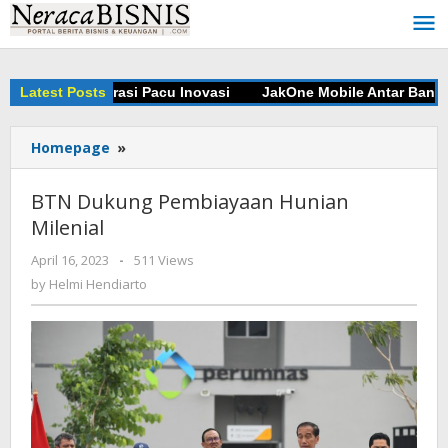
Skip
to
content
angun Kolaborasi Pacu Inovasi
Latest Posts
JakOne Mobile Antar Bank Jak
Homepage
»
BTN
Dukung
Pembiayaan
BTN Dukung Pembiayaan Hunian
Hunian
Milenial
Milenial
April 16, 2023
by
-
511 Views
Helmi
by
Helmi Hendiarto
Hendiarto