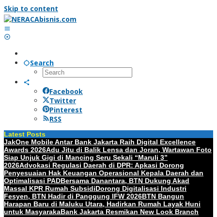
Skip to content
Search
Facebook
Twitter
Pinterest
RSS
Latest Posts
JakOne Mobile Antar Bank Jakarta Raih Digital Excellence
Awards 2026
Adu Jitu di Balik Lensa dan Joran, Wartawan Foto
Siap Unjuk Gigi di Mancing Seru Sekali “Maruli 3”
2026
Advokasi Regulasi Daerah di DPR: Apkasi Dorong
Penyesuaian Hak Keuangan Operasional Kepala Daerah dan
Optimalisasi PAD
Bersama Danantara, BTN Dukung Akad
Massal KPR Rumah Subsidi
Dorong Digitalisasi Industri
Fesyen, BTN Hadir di Panggung IFW 2026
BTN Bangun
Harapan Baru di Maluku Utara, Hadirkan Rumah Layak Huni
untuk Masyaraka
Bank Jakarta Resmikan New Look Branch