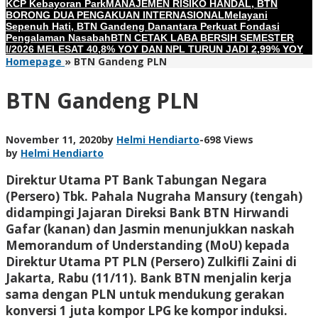
KCP Kebayoran Park
MANAJEMEN RISIKO HANDAL, BTN
BORONG DUA PENGAKUAN INTERNASIONAL
Melayani
Sepenuh Hati, BTN Gandeng Danantara Perkuat Fondasi
Pengalaman Nasabah
BTN CETAK LABA BERSIH SEMESTER
I/2026 MELESAT 40,8% YOY DAN NPL TURUN JADI 2,99% YOY
Homepage
»
BTN Gandeng PLN
BTN Gandeng PLN
November 11, 2020
by
Helmi Hendiarto
-
698 Views
by
Helmi Hendiarto
Direktur Utama PT Bank Tabungan Negara
(Persero) Tbk. Pahala Nugraha Mansury (tengah)
didampingi Jajaran Direksi Bank BTN Hirwandi
Gafar (kanan) dan Jasmin menunjukkan naskah
Memorandum of Understanding (MoU) kepada
Direktur Utama PT PLN (Persero) Zulkifli Zaini di
Jakarta, Rabu (11/11). Bank BTN menjalin kerja
sama dengan PLN untuk mendukung gerakan
konversi 1 juta kompor LPG ke kompor induksi.