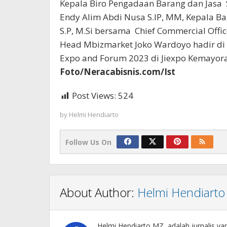
Kepala Biro Pengadaan Barang dan Jasa S
Endy Alim Abdi Nusa S.IP, MM, Kepala B
S.P, M.Si bersama Chief Commercial Off
Head Mbizmarket Joko Wardoyo hadir di 
Expo and Forum 2023 di Jiexpo Kemayoran
Foto/Neracabisnis.com/Ist
Post Views:
524
by
Helmi Hendiarto
Follow Us On
About Author:
Helmi Hendiarto
Helmi Hendiarto MZ, adalah jurnalis ya