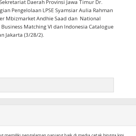
ekretariat Daerah Provinsi Jawa Timur Dr.
agian Pengelolaan LPSE Syamsiar Aulia Rahman
icer Mbizmarket Andhie Saad dan National
Business Matching VI dan Indonesia Catalogue
 Jakarta (3/28/2).
ng memiliki pengalaman panjang baik di media cetak hingga kini