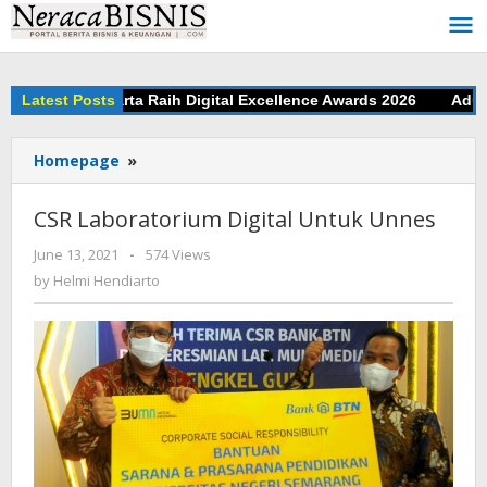
Skip
to
content
tar Bank Jakarta Raih Digital Excellence Awards 2026
Latest Posts
Adu Jit
Homepage
»
CSR
Laboratorium
Digital
CSR Laboratorium Digital Untuk Unnes
Untuk
Unnes
June 13, 2021
by
-
574 Views
Helmi
by
Helmi Hendiarto
Hendiarto