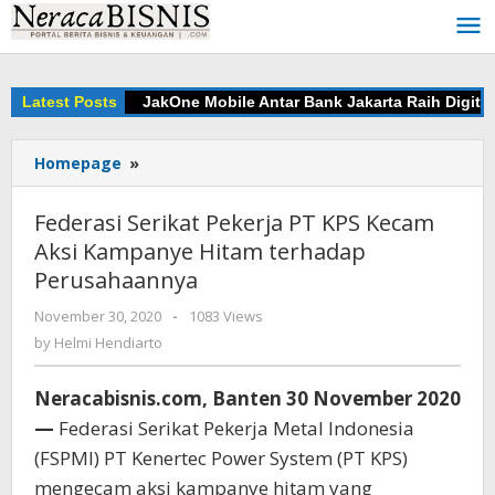
Skip
to
content
Latest Posts
JakOne Mobile Antar Bank Jakarta Raih Digita
Homepage
»
Federasi
Serikat
Pekerja
Federasi Serikat Pekerja PT KPS Kecam
PT
Aksi Kampanye Hitam terhadap
KPS
Perusahaannya
Kecam
Aksi
November 30, 2020
by
-
1083 Views
Kampanye
Helmi
by
Helmi Hendiarto
Hitam
Hendiarto
terhadap
Perusahaannya
Neracabisnis.com, Banten 30 November 2020
—
Federasi Serikat Pekerja Metal Indonesia
(FSPMI) PT Kenertec Power System (PT KPS)
mengecam aksi kampanye hitam yang