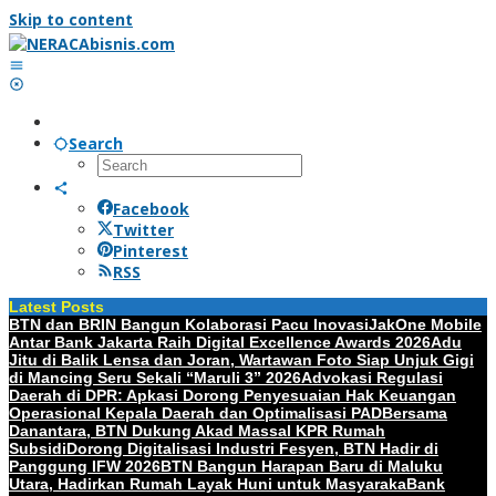
Skip to content
Search
Facebook
Twitter
Pinterest
RSS
Latest Posts
BTN dan BRIN Bangun Kolaborasi Pacu Inovasi
JakOne Mobile
Antar Bank Jakarta Raih Digital Excellence Awards 2026
Adu
Jitu di Balik Lensa dan Joran, Wartawan Foto Siap Unjuk Gigi
di Mancing Seru Sekali “Maruli 3” 2026
Advokasi Regulasi
Daerah di DPR: Apkasi Dorong Penyesuaian Hak Keuangan
Operasional Kepala Daerah dan Optimalisasi PAD
Bersama
Danantara, BTN Dukung Akad Massal KPR Rumah
Subsidi
Dorong Digitalisasi Industri Fesyen, BTN Hadir di
Panggung IFW 2026
BTN Bangun Harapan Baru di Maluku
Utara, Hadirkan Rumah Layak Huni untuk Masyaraka
Bank