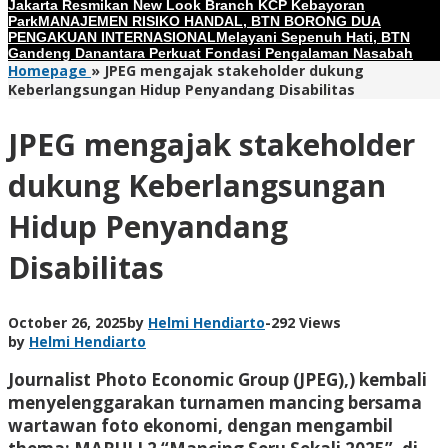
Jakarta Resmikan New Look Branch KCP Kebayoran
Park
MANAJEMEN RISIKO HANDAL, BTN BORONG DUA
PENGAKUAN INTERNASIONAL
Melayani Sepenuh Hati, BTN
Gandeng Danantara Perkuat Fondasi Pengalaman Nasabah
Homepage
»
JPEG mengajak stakeholder dukung
Keberlangsungan Hidup Penyandang Disabilitas
JPEG mengajak stakeholder
dukung Keberlangsungan
Hidup Penyandang
Disabilitas
October 26, 2025
by
Helmi Hendiarto
-
292 Views
by
Helmi Hendiarto
Journalist Photo Economic Group (JPEG),) kembali
menyelenggarakan turnamen mancing bersama
wartawan foto ekonomi, dengan mengambil