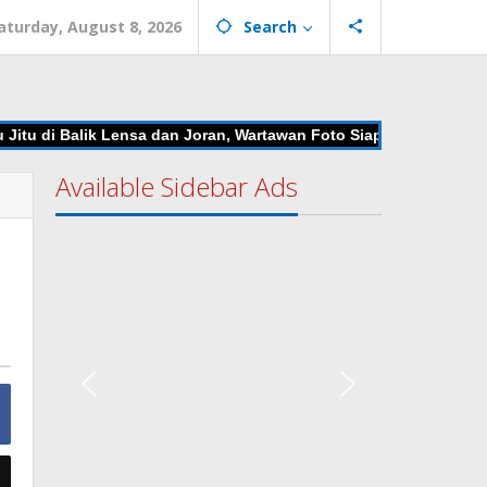
aturday, August 8, 2026
Search
u di Balik Lensa dan Joran, Wartawan Foto Siap Unjuk Gigi di Man
Available Sidebar Ads