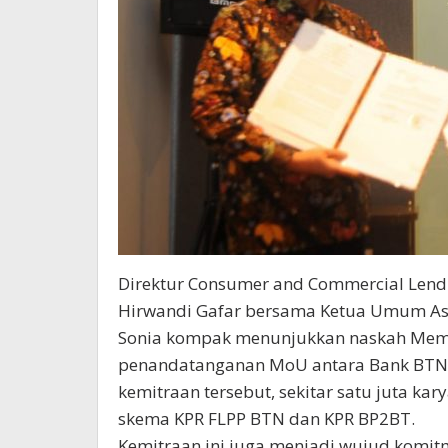
Direktur Consumer and Commercial Lendi
Hirwandi Gafar bersama Ketua Umum Asos
Sonia kompak menunjukkan naskah Memo
penandatanganan MoU antara Bank BTN da
kemitraan tersebut, sekitar satu juta k
skema KPR FLPP BTN dan KPR BP2BT.
Kemitraan ini juga menjadi wujud komi