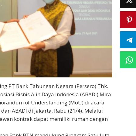
ng PT Bank Tabungan Negara (Persero) Tbk.
iasi Bisnis Alih Daya Indonesia (ABADI) Mira
randum of Understanding (MoU) di acara
n ABADI di Jakarta, Rabu (21/4). Melalui
aryawan kontrak dapat memiliki rumah dengan
tmen Bank BTN mendukung Program Satu Juta