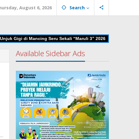
hursday, August 6, 2026
Search
 Gigi di Mancing Seru Sekali “Maruli 3” 2026
Advokasi Regul
Available Sidebar Ads