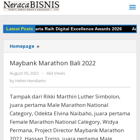
Skip
to
content
Antar Bank Jakarta Raih Digital Excellence Awards 2026
Latest Posts
Adu J
Homepage
»
Maybank
Marathon
Bali
Maybank Marathon Bali 2022
2022
August 30, 2022
by
-
663 Views
Helmi
by
Helmi Hendiarto
Hendiarto
Tampak dari Rikki Marthin Luther Simbolon,
juara pertama Male Marathon National
Category, Odekta Elvina Naibaho, juara pertama
Female Marathon National Category, Widya
Permana, Project Director Maybank Marathon
2022, Hassan Toriss, juara pertama Male