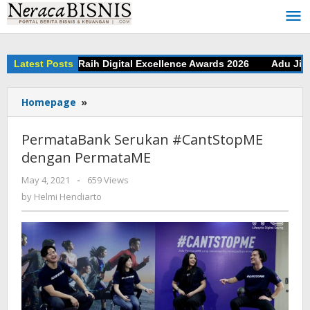
Skip
to
content
ank Jakarta Raih Digital Excellence Awards 2026
Latest Posts
Adu Jitu di 
Homepage
»
PermataBank
Serukan
#CantStopME
PermataBank Serukan #CantStopME
dengan
dengan PermataME
PermataME
May 4, 2021
by
-
659 Views
Helmi
by
Helmi Hendiarto
Hendiarto