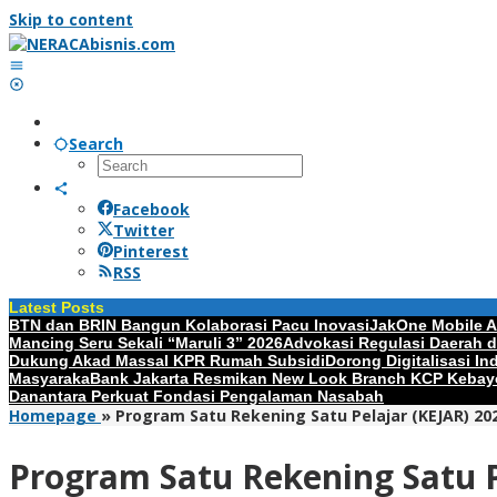
Skip to content
Search
Facebook
Twitter
Pinterest
RSS
Latest Posts
BTN dan BRIN Bangun Kolaborasi Pacu Inovasi
JakOne Mobile An
Mancing Seru Sekali “Maruli 3” 2026
Advokasi Regulasi Daerah 
Dukung Akad Massal KPR Rumah Subsidi
Dorong Digitalisasi I
Masyaraka
Bank Jakarta Resmikan New Look Branch KCP Kebay
Danantara Perkuat Fondasi Pengalaman Nasabah
Homepage
»
Program Satu Rekening Satu Pelajar (KEJAR) 20
Program Satu Rekening Satu P