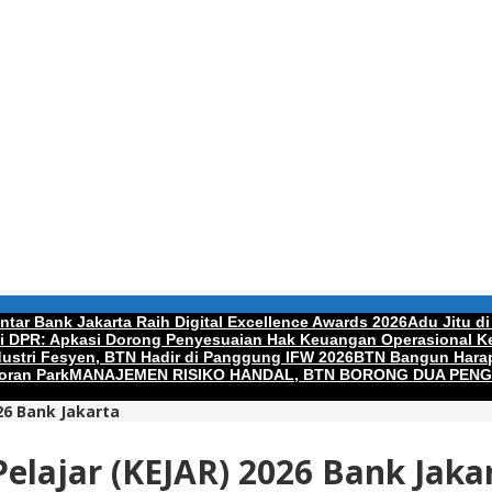
tar Bank Jakarta Raih Digital Excellence Awards 2026
Adu Jitu di
di DPR: Apkasi Dorong Penyesuaian Hak Keuangan Operasional Ke
ndustri Fesyen, BTN Hadir di Panggung IFW 2026
BTN Bangun Harap
oran Park
MANAJEMEN RISIKO HANDAL, BTN BORONG DUA PEN
26 Bank Jakarta
elajar (KEJAR) 2026 Bank Jaka