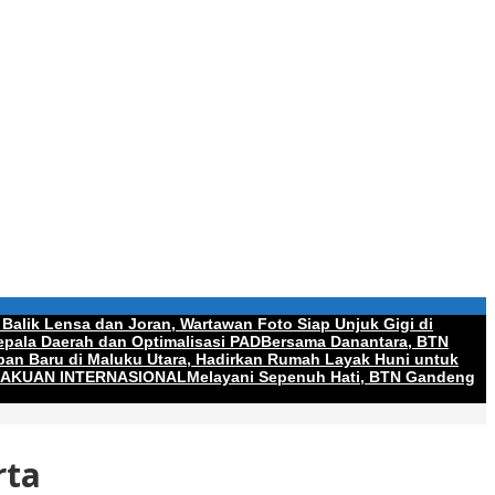
 Balik Lensa dan Joran, Wartawan Foto Siap Unjuk Gigi di
pala Daerah dan Optimalisasi PAD
Bersama Danantara, BTN
an Baru di Maluku Utara, Hadirkan Rumah Layak Huni untuk
GAKUAN INTERNASIONAL
Melayani Sepenuh Hati, BTN Gandeng
rta