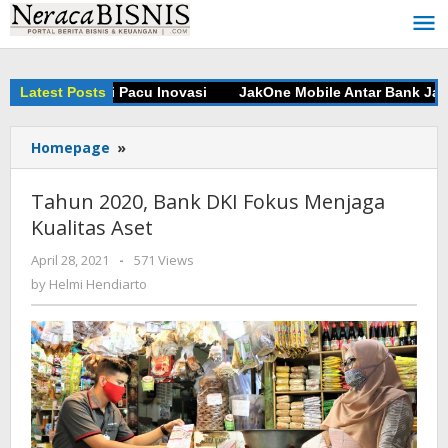
Skip
to
content
n Kolaborasi Pacu Inovasi
Latest Posts
JakOne Mobile Antar Bank Jakarta
Homepage
»
Tahun
2020,
Bank
Tahun 2020, Bank DKI Fokus Menjaga
DKI
Kualitas Aset
Fokus
Menjaga
April 28, 2021
by
-
571 Views
Kualitas
Helmi
by
Helmi Hendiarto
Aset
Hendiarto