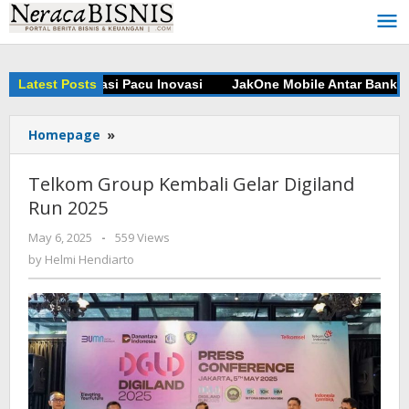
Skip
to
content
gun Kolaborasi Pacu Inovasi
Latest Posts
JakOne Mobile Antar Bank Jaka
Homepage
»
Telkom
Group
Kembali
Telkom Group Kembali Gelar Digiland
Gelar
Run 2025
Digiland
Run
May 6, 2025
by
-
559 Views
2025
Helmi
by
Helmi Hendiarto
Hendiarto