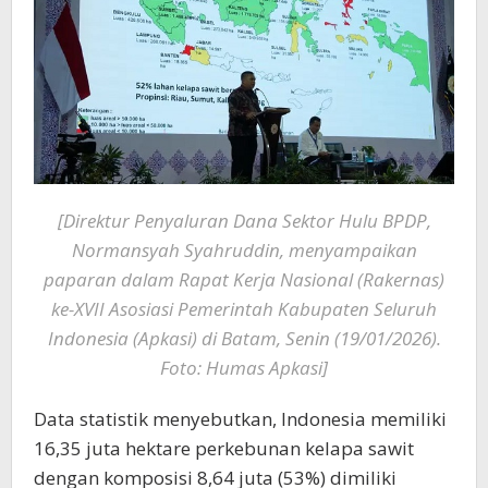
[Direktur Penyaluran Dana Sektor Hulu BPDP,
Normansyah Syahruddin, menyampaikan
paparan dalam Rapat Kerja Nasional (Rakernas)
ke-XVII Asosiasi Pemerintah Kabupaten Seluruh
Indonesia (Apkasi) di Batam, Senin (19/01/2026).
Foto: Humas Apkasi]
Data statistik menyebutkan, Indonesia memiliki
16,35 juta hektare perkebunan kelapa sawit
dengan komposisi 8,64 juta (53%) dimiliki