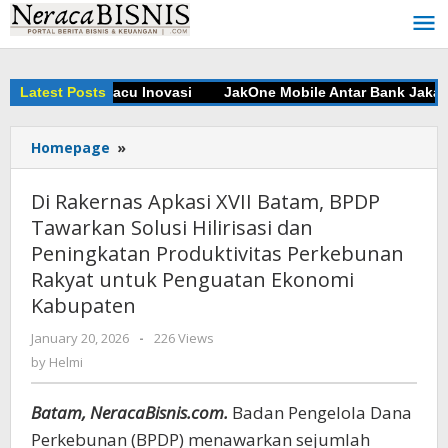
Skip
to
content
laborasi Pacu Inovasi
Latest Posts
JakOne Mobile Antar Bank Jakarta Rai
Homepage
»
Di
Rakernas
Apkasi
Di Rakernas Apkasi XVII Batam, BPDP
XVII
Tawarkan Solusi Hilirisasi dan
Batam,
Peningkatan Produktivitas Perkebunan
BPDP
Tawarkan
Rakyat untuk Penguatan Ekonomi
Solusi
Kabupaten
Hilirisasi
dan
January 20, 2026
by
-
226 Views
Peningkatan
Helmi
by
Helmi
Produktivitas
Perkebunan
Batam, NeracaBisnis.com.
Badan Pengelola Dana
Rakyat
Perkebunan (BPDP) menawarkan sejumlah
untuk