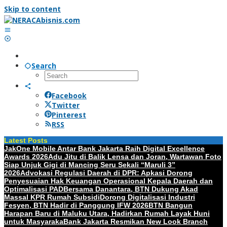
Skip to content
Search
Facebook
Twitter
Pinterest
RSS
Latest Posts
JakOne Mobile Antar Bank Jakarta Raih Digital Excellence
Awards 2026
Adu Jitu di Balik Lensa dan Joran, Wartawan Foto
Siap Unjuk Gigi di Mancing Seru Sekali “Maruli 3”
2026
Advokasi Regulasi Daerah di DPR: Apkasi Dorong
Penyesuaian Hak Keuangan Operasional Kepala Daerah dan
Optimalisasi PAD
Bersama Danantara, BTN Dukung Akad
Massal KPR Rumah Subsidi
Dorong Digitalisasi Industri
Fesyen, BTN Hadir di Panggung IFW 2026
BTN Bangun
Harapan Baru di Maluku Utara, Hadirkan Rumah Layak Huni
untuk Masyaraka
Bank Jakarta Resmikan New Look Branch