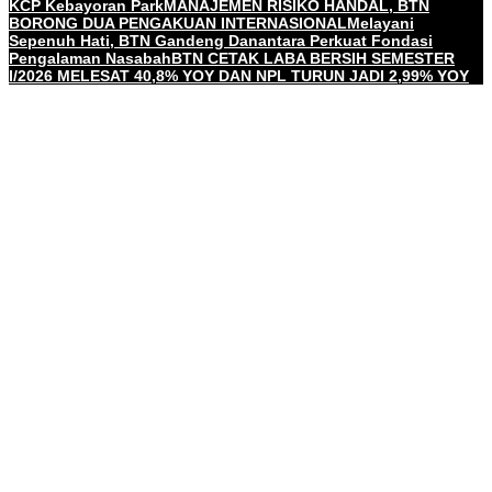
KCP Kebayoran Park
MANAJEMEN RISIKO HANDAL, BTN
BORONG DUA PENGAKUAN INTERNASIONAL
Melayani
Sepenuh Hati, BTN Gandeng Danantara Perkuat Fondasi
Pengalaman Nasabah
BTN CETAK LABA BERSIH SEMESTER
I/2026 MELESAT 40,8% YOY DAN NPL TURUN JADI 2,99% YOY