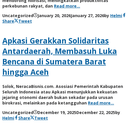
mendorong hilirisasi, meningkatkan produktivitas
perkebunan rakyat, dan
Read more…
Uncategorized
January 20, 2026
January 27, 2026
by
Helmi
Share
Tweet
Apkasi Gerakkan Solidaritas
Antardaerah, Membasuh Luka
Bencana di Sumatera Barat
hingga Aceh
Solok, NeracaBisnis.com. Asosiasi Pemerintah Kabupaten
Seluruh Indonesia atau Apkasi menunjukkan kekuatan
jejaring otonomi daerah bukan sekadar pada urusan
birokrasi, melainkan pada ketangguhan
Read more…
Uncategorized
December 19, 2025
December 22, 2025
by
Helmi
Share
Tweet