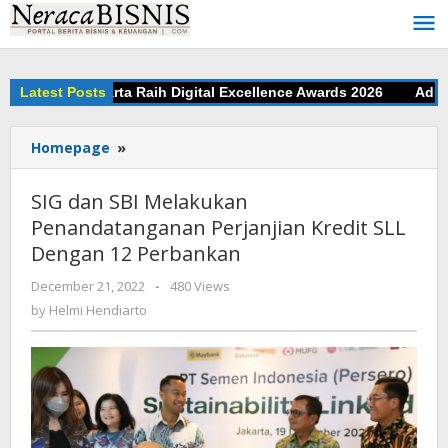
Skip
to
content
ar Bank Jakarta Raih Digital Excellence Awards 2026
Latest Posts
Adu Jit
Homepage
»
SIG
dan
SBI
SIG dan SBI Melakukan
Melakukan
Penandatanganan Perjanjian Kredit SLL
Penandatanganan
Dengan 12 Perbankan
Perjanjian
Kredit
December 21, 2022
by
-
480 Views
SLL
Helmi
by
Helmi Hendiarto
Dengan
Hendiarto
12
Perbankan