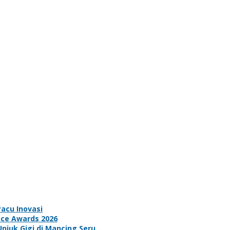
acu Inovasi
nce Awards 2026
Unjuk Gigi di Mancing Seru…