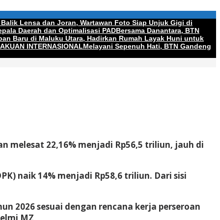
 Balik Lensa dan Joran, Wartawan Foto Siap Unjuk Gigi di
pala Daerah dan Optimalisasi PAD
Bersama Danantara, BTN
an Baru di Maluku Utara, Hadirkan Rumah Layak Huni untuk
GAKUAN INTERNASIONAL
Melayani Sepenuh Hati, BTN Gandeng
n melesat 22,16% menjadi Rp56,5 triliun, jauh di
) naik 14% menjadi Rp58,6 triliun. Dari sisi
hun 2026 sesuai dengan rencana kerja perseroan
Helmi MZ