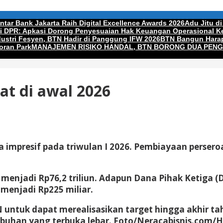
tar Bank Jakarta Raih Digital Excellence Awards 2026
Adu Jitu di
di DPR: Apkasi Dorong Penyesuaian Hak Keuangan Operasional Ke
ndustri Fesyen, BTN Hadir di Panggung IFW 2026
BTN Bangun Harap
oran Park
MANAJEMEN RISIKO HANDAL, BTN BORONG DUA PEN
at di awal 2026
 impresif pada triwulan I 2026. Pembiayaan perseroa
njadi Rp76,2 triliun. Adapun Dana Pihak Ketiga (DPK
 menjadi Rp225 miliar.
 untuk dapat merealisasikan target hingga akhir ta
buhan yang terbuka lebar.
Foto/Neracabisnis.com/