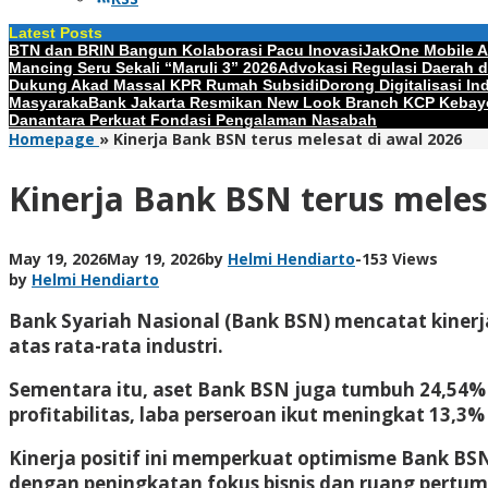
Latest Posts
BTN dan BRIN Bangun Kolaborasi Pacu Inovasi
JakOne Mobile An
Mancing Seru Sekali “Maruli 3” 2026
Advokasi Regulasi Daerah 
Dukung Akad Massal KPR Rumah Subsidi
Dorong Digitalisasi I
Masyaraka
Bank Jakarta Resmikan New Look Branch KCP Kebay
Danantara Perkuat Fondasi Pengalaman Nasabah
Homepage
»
Kinerja Bank BSN terus melesat di awal 2026
Kinerja Bank BSN terus meles
May 19, 2026
May 19, 2026
by
Helmi Hendiarto
-
153 Views
by
Helmi Hendiarto
Bank Syariah Nasional (Bank BSN) mencatat kinerja
atas rata-rata industri.
Sementara itu, aset Bank BSN juga tumbuh 24,54% me
profitabilitas, laba perseroan ikut meningkat 13,3%
Kinerja positif ini memperkuat optimisme Bank BSN
dengan peningkatan fokus bisnis dan ruang pertum