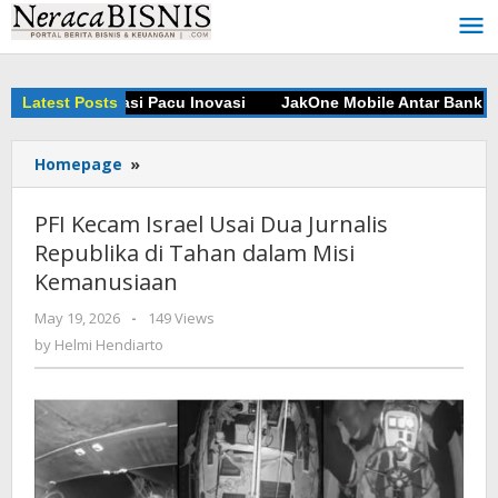
Skip
to
content
ngun Kolaborasi Pacu Inovasi
Latest Posts
JakOne Mobile Antar Bank Jaka
Homepage
»
PFI
Kecam
Israel
PFI Kecam Israel Usai Dua Jurnalis
Usai
Republika di Tahan dalam Misi
Dua
Kemanusiaan
Jurnalis
Republika
May 19, 2026
by
-
149 Views
di
Helmi
by
Helmi Hendiarto
Tahan
Hendiarto
dalam
Misi
Kemanusiaan